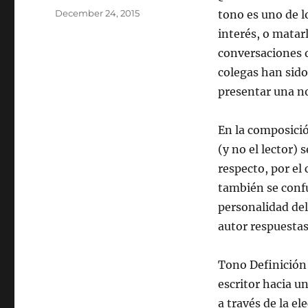
Posted
December 24, 2015
tono es uno de l
on
interés, o matar
conversaciones q
colegas han sido
presentar una no
En la composició
(y no el lector) 
respecto, por el
también se confu
personalidad del
autor respuestas
Tono Definición 
escritor hacia u
a través de la el