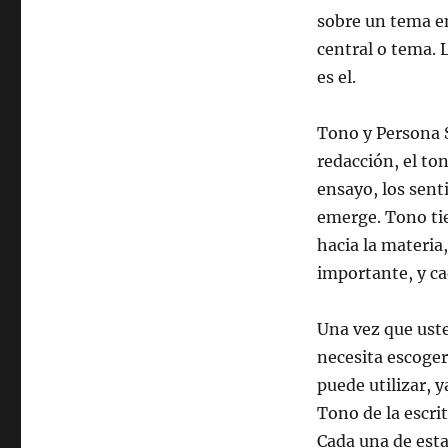
sobre un tema en
central o tema. 
es el.
Tono y Persona S
redacción, el to
ensayo, los sent
emerge. Tono tien
hacia la materia
importante, y c
Una vez que uste
necesita escoger
puede utilizar, 
Tono de la escri
Cada una de est