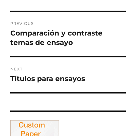
Post
PREVIOUS
navigation
Comparación y contraste
Previous
post:
temas de ensayo
NEXT
Títulos para ensayos
Next
post: