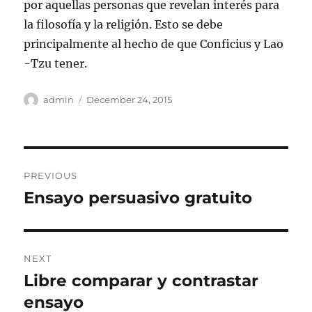
por aquellas personas que revelan interés para
la filosofía y la religión. Esto se debe
principalmente al hecho de que Conficius y Lao
-Tzu tener.
Author
Posted
admin
December 24, 2015
on
Post
PREVIOUS
navigation
Ensayo persuasivo gratuito
Previous
post:
NEXT
Libre comparar y contrastar
Next
post:
ensayo